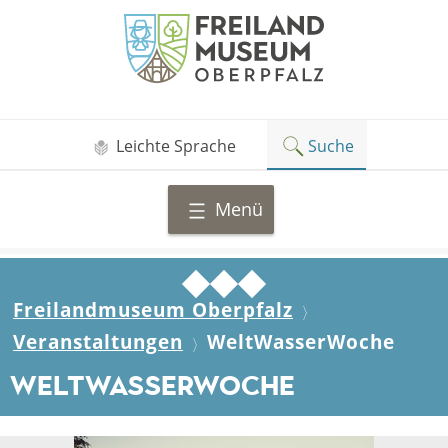
Zum
Freilandmuseum
Inhalt
Oberpfalz
springen
Leichte Sprache
Suche
Menü
Freilandmuseum Oberpfalz
Veranstaltungen
WeltWasserWoche
WeltWasserWoche