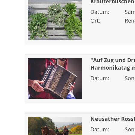
Kräuterbuschen
Datum:
Sam
Ort:
Rem
"Auf Zug und Dr
Harmonikatag m
Datum:
Son
Neusather Ross
Datum:
Son