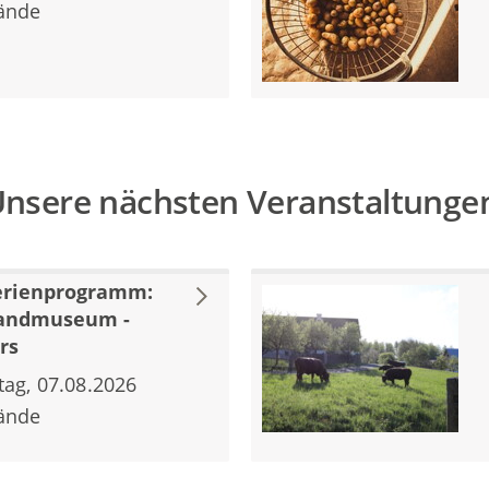
ände
nsere nächsten Veranstaltunge
erienprogramm:
landmuseum -
rs
tag, 07.08.2026
ände