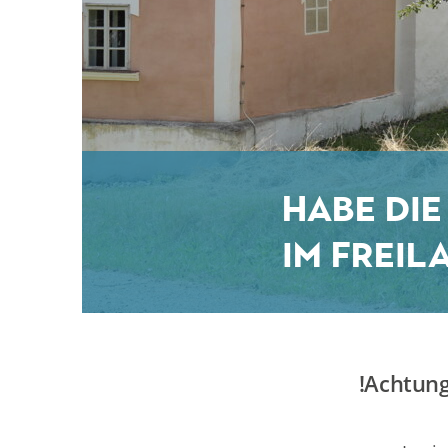
Habe die
im Frei
!Achtun