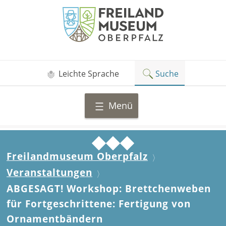
Zum
Freilandmuseum
Inhalt
Oberpfalz
springen
Leichte Sprache
Suche
Menü
Freilandmuseum Oberpfalz
Veranstaltungen
ABGESAGT! Workshop: Brettchenweben
für Fortgeschrittene: Fertigung von
Ornamentbändern