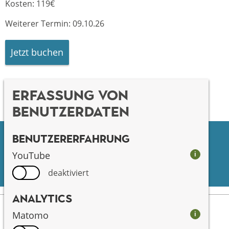
Kosten: 119€
Weiterer Termin: 09.10.26
Jetzt buchen
Erfassung von
Benutzerdaten
Benutzererfahrung
Facebook
youtube
YouTube
i
instagram
Pinterest
deaktiviert
Analytics
Matomo
i
Kontakt
Welcome to the Freilandmuseum Oberpfalz