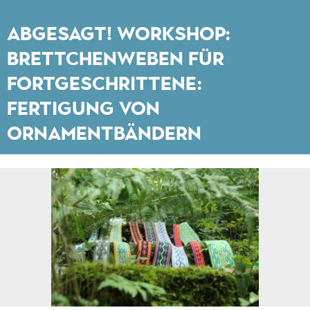
ABGESAGT! Workshop:
Brettchenweben für
Fortgeschrittene:
Fertigung von
Ornamentbändern