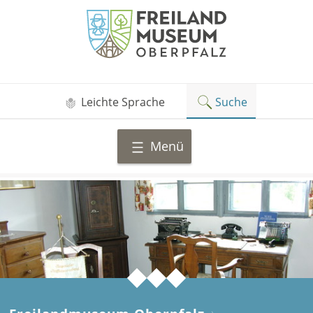
Zum
Freilandmuseum
Inhalt
Oberpfalz
springen
Leichte Sprache
Suche
Menü