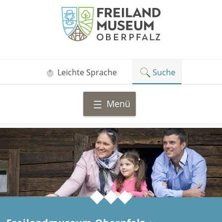
Zum
Freilandmuseum
Inhalt
Oberpfalz
springen
Leichte Sprache
Suche
Menü