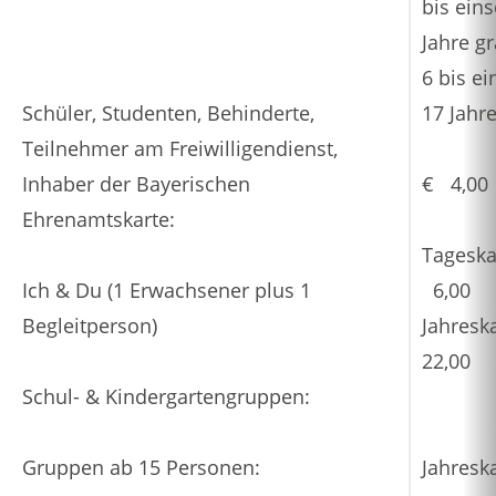
bis eins
Jahre gr
6 bis ei
Schüler, Studenten, Behinderte,
17 Jahr
Teilnehmer am Freiwilligendienst,
Inhaber der Bayerischen
€ 4,00
Ehrenamtskarte:
Tageska
Ich & Du (1 Erwachsener plus 1
6,00
Begleitperson)
Jahresk
22,00
Schul- & Kindergartengruppen:
Gruppen ab 15 Personen:
Jahresk