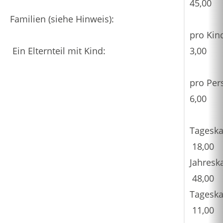
45,00
Familien (siehe Hinweis):
pro Ki
Ein Elternteil mit Kind:
3,00
pro Pe
6,00
Tageska
18,00
Jahresk
48,00
Tageska
11,00