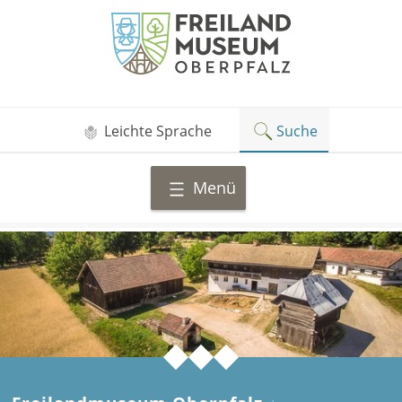
Zum
Freilandmuseum
Inhalt
Oberpfalz
springen
Leichte Sprache
Suche
Menü